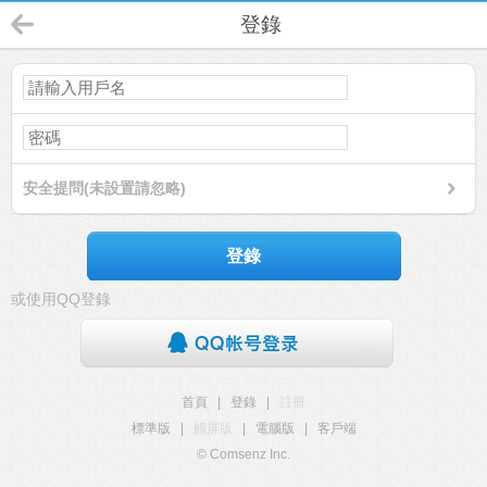
登錄
安全提問(未設置請忽略)
登錄
或使用QQ登錄
首頁
|
登錄
|
註冊
標準版
|
觸屏版
|
電腦版
|
客戶端
© Comsenz Inc.