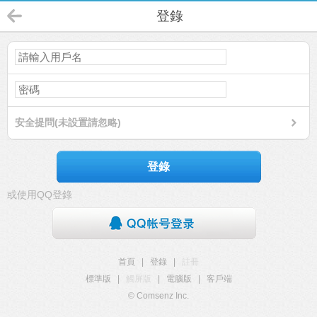
登錄
安全提問(未設置請忽略)
登錄
或使用QQ登錄
首頁
|
登錄
|
註冊
標準版
|
觸屏版
|
電腦版
|
客戶端
© Comsenz Inc.