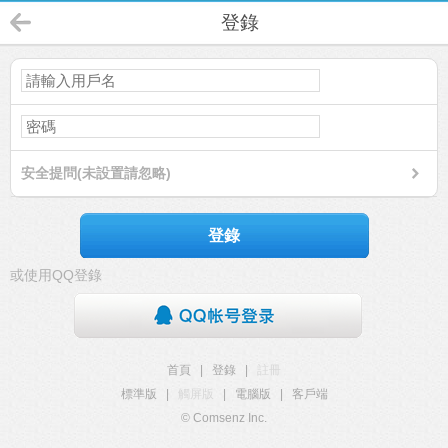
登錄
安全提問(未設置請忽略)
登錄
或使用QQ登錄
首頁
|
登錄
|
註冊
標準版
|
觸屏版
|
電腦版
|
客戶端
© Comsenz Inc.