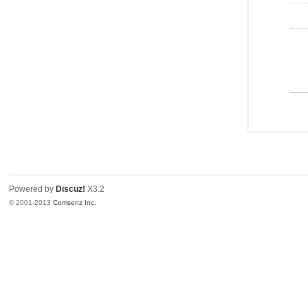
Powered by
Discuz!
X3.2
© 2001-2013
Comsenz Inc.