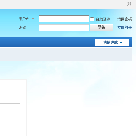
用戶名
自動登錄
找回密碼
登錄
密碼
立即註冊
快捷導航