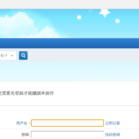
帖子
搜
索
您需要先登錄才能繼續本操作
用戶名
立即註冊
密碼:
找回密碼