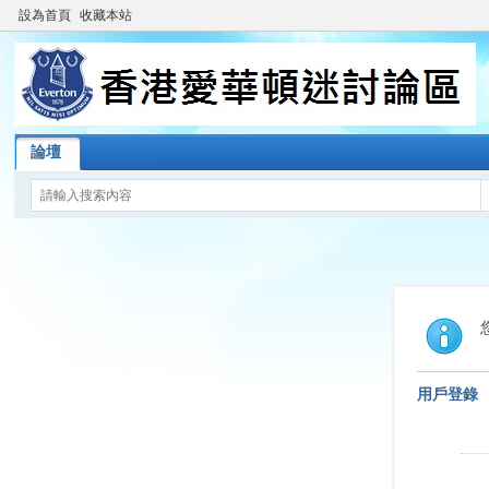
設為首頁
收藏本站
論壇
用戶登錄