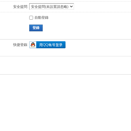
安全提問:
自動登錄
登錄
快捷登錄: