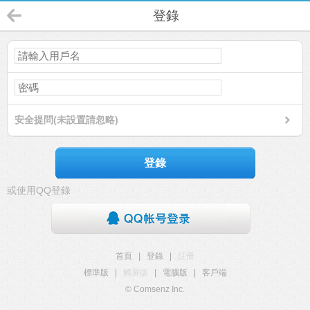
登錄
安全提問(未設置請忽略)
登錄
或使用QQ登錄
首頁
|
登錄
|
註冊
標準版
|
觸屏版
|
電腦版
|
客戶端
© Comsenz Inc.