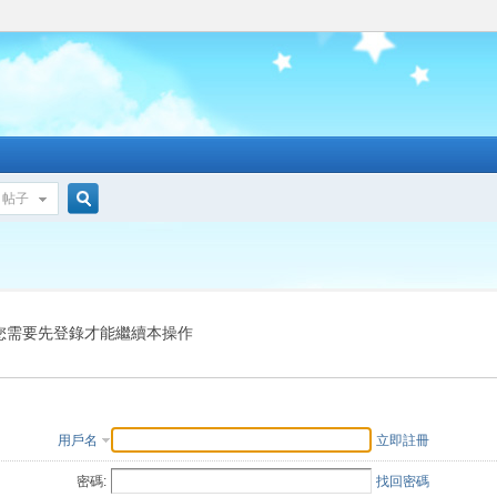
帖子
搜
索
您需要先登錄才能繼續本操作
用戶名
立即註冊
密碼:
找回密碼