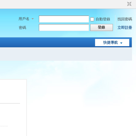
用戶名
自動登錄
找回密碼
登錄
密碼
立即註冊
快捷導航