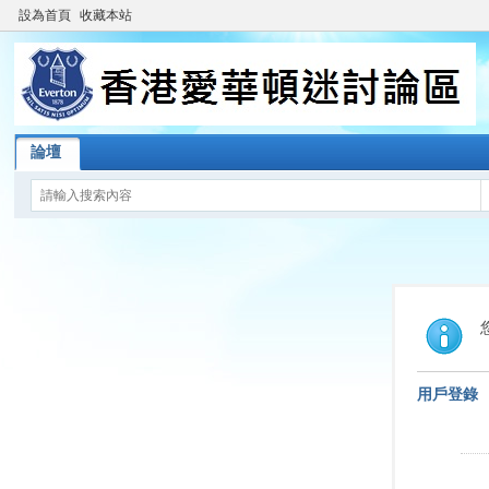
設為首頁
收藏本站
論壇
用戶登錄