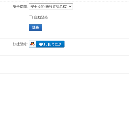
安全提問:
自動登錄
登錄
快捷登錄: