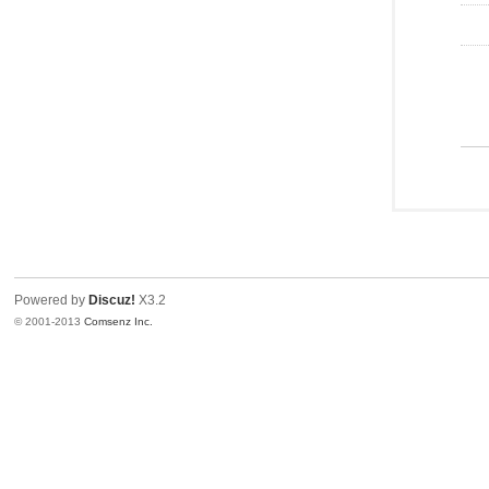
Powered by
Discuz!
X3.2
© 2001-2013
Comsenz Inc.