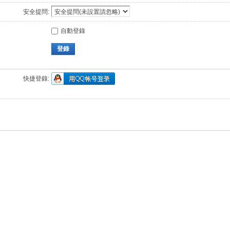
安全提問:
自動登錄
登錄
快捷登錄: