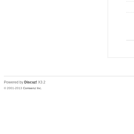
Powered by
Discuz!
X3.2
© 2001-2013
Comsenz Inc.