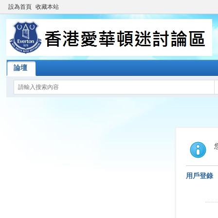
設為首頁
收藏本站
論壇
用戶登錄