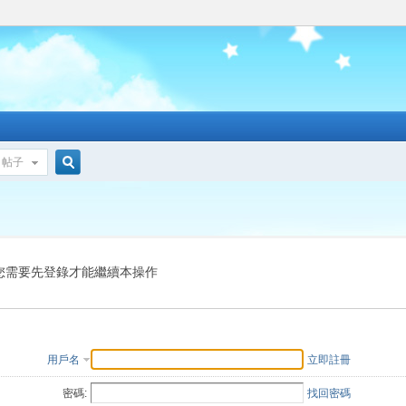
帖子
搜
索
您需要先登錄才能繼續本操作
用戶名
立即註冊
密碼:
找回密碼