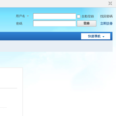
用戶名
自動登錄
找回密碼
登錄
密碼
立即註冊
快捷導航