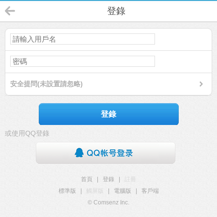
登錄
安全提問(未設置請忽略)
登錄
或使用QQ登錄
首頁
|
登錄
|
註冊
標準版
|
觸屏版
|
電腦版
|
客戶端
© Comsenz Inc.