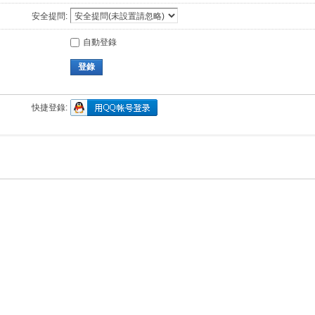
安全提問:
自動登錄
登錄
快捷登錄: