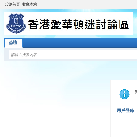
設為首頁
收藏本站
論壇
用戶登錄