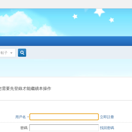
帖子
搜
索
您需要先登錄才能繼續本操作
用戶名
立即註冊
密碼:
找回密碼