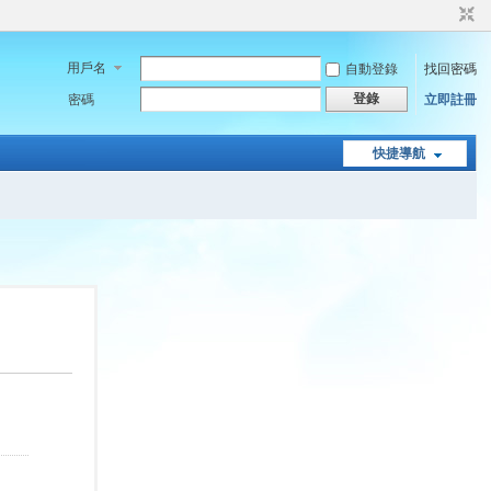
用戶名
自動登錄
找回密碼
登錄
密碼
立即註冊
快捷導航