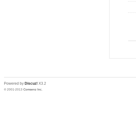
Powered by
Discuz!
X3.2
© 2001-2013
Comsenz Inc.