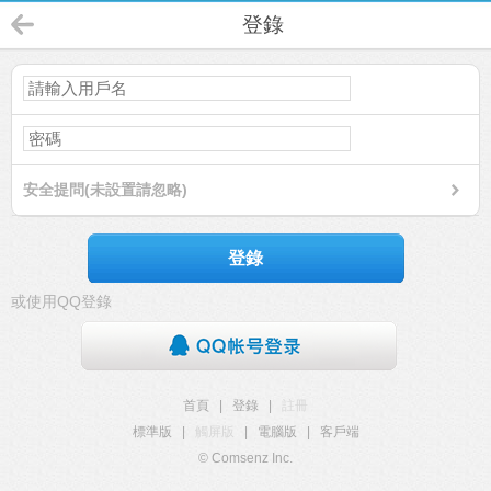
登錄
安全提問(未設置請忽略)
登錄
或使用QQ登錄
首頁
|
登錄
|
註冊
標準版
|
觸屏版
|
電腦版
|
客戶端
© Comsenz Inc.