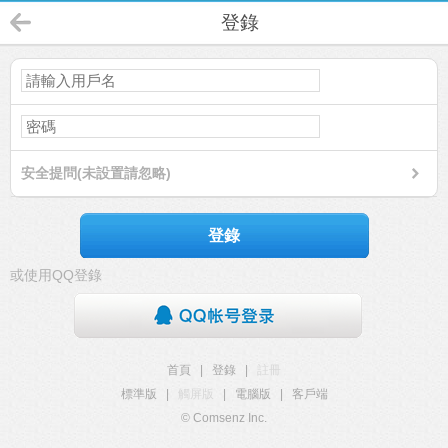
登錄
安全提問(未設置請忽略)
登錄
或使用QQ登錄
首頁
|
登錄
|
註冊
標準版
|
觸屏版
|
電腦版
|
客戶端
© Comsenz Inc.