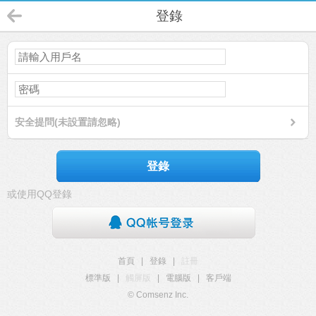
登錄
安全提問(未設置請忽略)
登錄
或使用QQ登錄
首頁
|
登錄
|
註冊
標準版
|
觸屏版
|
電腦版
|
客戶端
© Comsenz Inc.