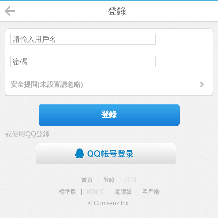
登錄
安全提問(未設置請忽略)
登錄
或使用QQ登錄
首頁
|
登錄
|
註冊
標準版
|
觸屏版
|
電腦版
|
客戶端
© Comsenz Inc.