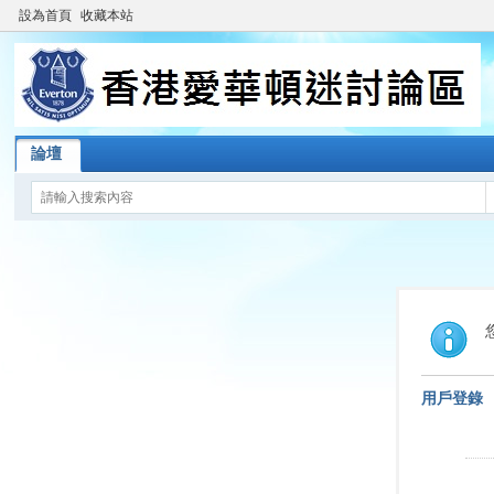
設為首頁
收藏本站
論壇
用戶登錄