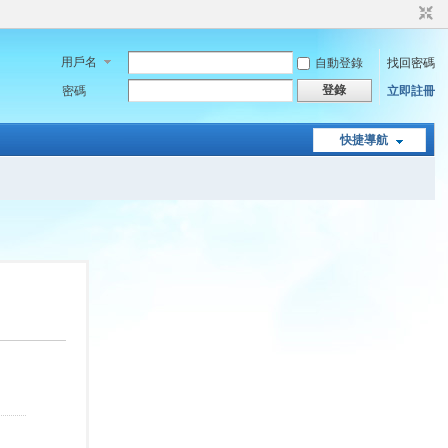
用戶名
自動登錄
找回密碼
登錄
密碼
立即註冊
快捷導航