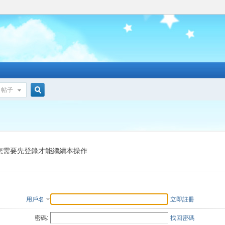
帖子
搜
索
您需要先登錄才能繼續本操作
用戶名
立即註冊
密碼:
找回密碼