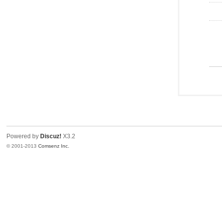
Powered by
Discuz!
X3.2
© 2001-2013
Comsenz Inc.