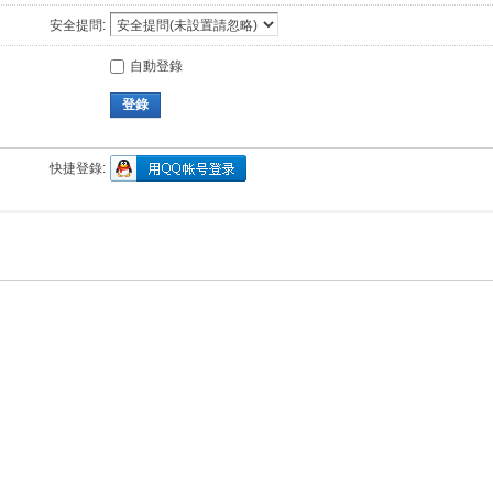
安全提問:
自動登錄
登錄
快捷登錄: