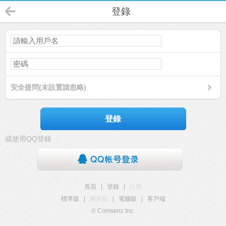
登錄
安全提問(未設置請忽略)
登錄
或使用QQ登錄
首頁
|
登錄
|
註冊
標準版
|
觸屏版
|
電腦版
|
客戶端
© Comsenz Inc.