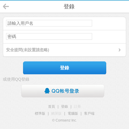
登錄
安全提問(未設置請忽略)
登錄
或使用QQ登錄
首頁
|
登錄
|
註冊
標準版
|
觸屏版
|
電腦版
|
客戶端
© Comsenz Inc.