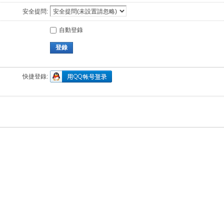
安全提問:
自動登錄
登錄
快捷登錄: