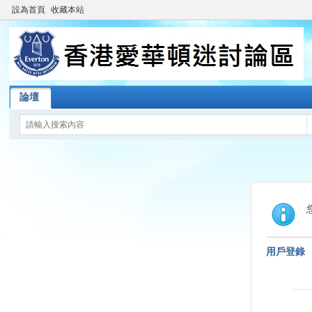
設為首頁
收藏本站
論壇
用戶登錄