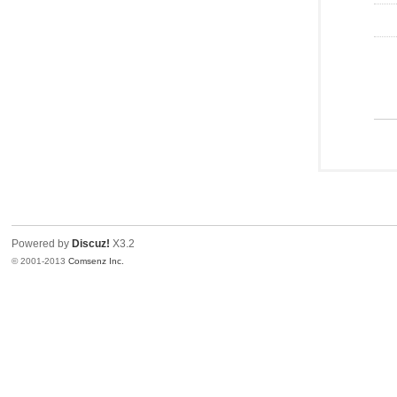
Powered by
Discuz!
X3.2
© 2001-2013
Comsenz Inc.