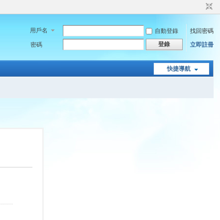
用戶名
自動登錄
找回密碼
登錄
密碼
立即註冊
快捷導航