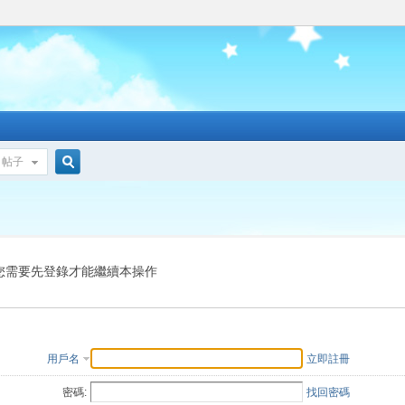
帖子
搜
索
您需要先登錄才能繼續本操作
用戶名
立即註冊
密碼:
找回密碼