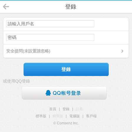
登錄
安全提問(未設置請忽略)
登錄
或使用QQ登錄
首頁
|
登錄
|
註冊
標準版
|
觸屏版
|
電腦版
|
客戶端
© Comsenz Inc.