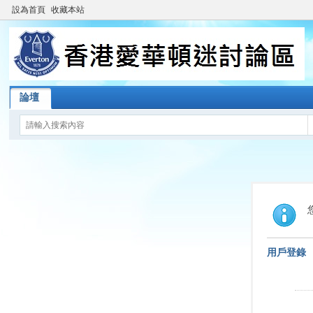
設為首頁
收藏本站
論壇
用戶登錄