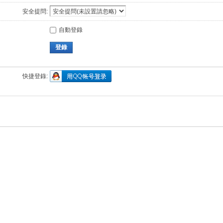
安全提問:
自動登錄
登錄
快捷登錄: