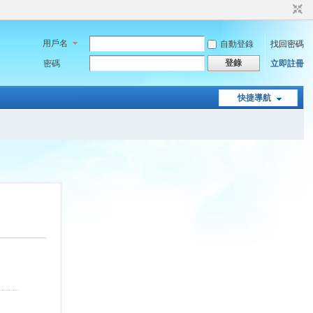
用戶名
自動登錄
找回密碼
登錄
密碼
立即註冊
快捷導航