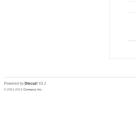
Powered by
Discuz!
X3.2
© 2001-2013
Comsenz Inc.