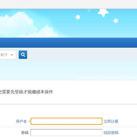
帖子
搜
索
您需要先登錄才能繼續本操作
用戶名
立即註冊
密碼:
找回密碼