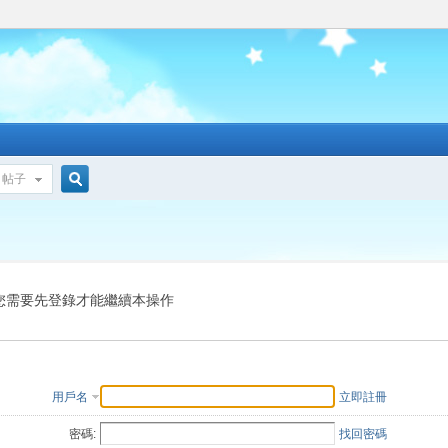
帖子
搜
索
您需要先登錄才能繼續本操作
用戶名
立即註冊
密碼:
找回密碼