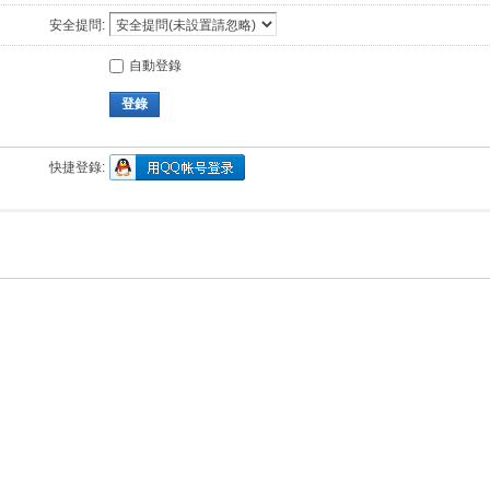
安全提問:
自動登錄
登錄
快捷登錄: