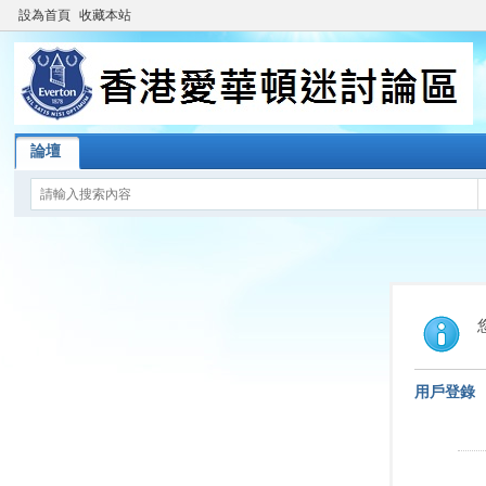
設為首頁
收藏本站
論壇
用戶登錄