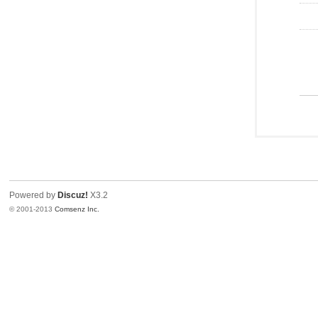
Powered by
Discuz!
X3.2
© 2001-2013
Comsenz Inc.