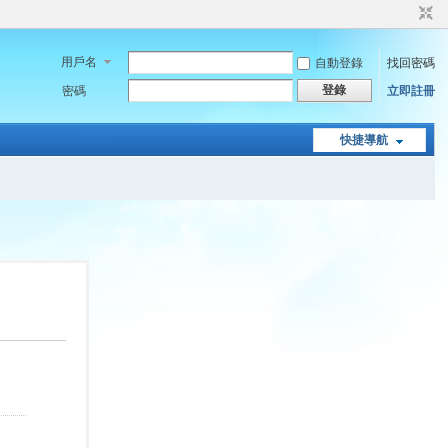
用戶名
自動登錄
找回密碼
登錄
密碼
立即註冊
快捷導航