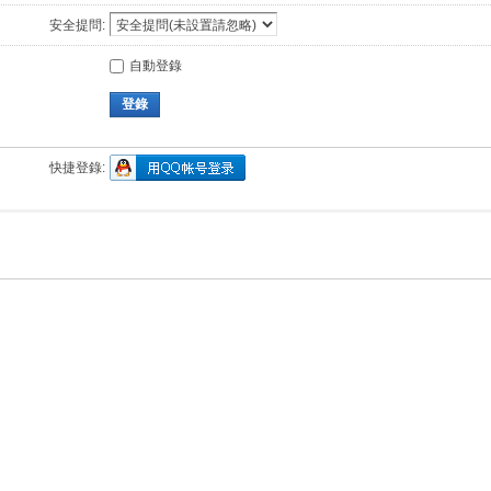
安全提問:
自動登錄
登錄
快捷登錄: