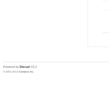
Powered by
Discuz!
X3.2
© 2001-2013
Comsenz Inc.