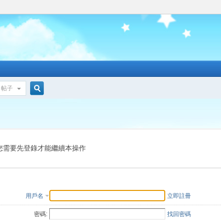
帖子
搜
索
您需要先登錄才能繼續本操作
用戶名
立即註冊
密碼:
找回密碼