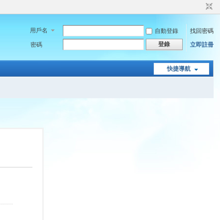
用戶名
自動登錄
找回密碼
登錄
密碼
立即註冊
快捷導航