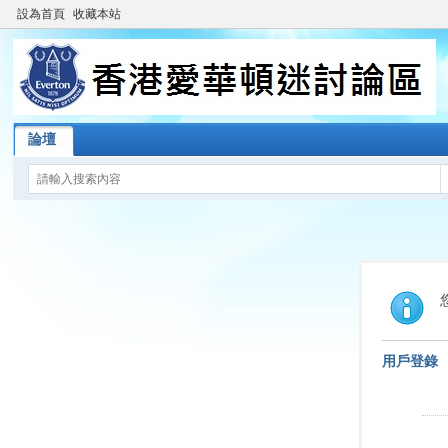
設為首頁
收藏本站
論壇
用戶登錄