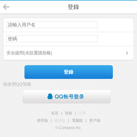
登錄
安全提問(未設置請忽略)
登錄
或使用QQ登錄
首頁
|
登錄
|
註冊
標準版
|
觸屏版
|
電腦版
|
客戶端
© Comsenz Inc.