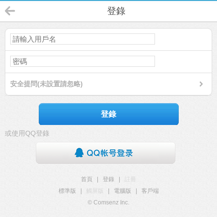
登錄
安全提問(未設置請忽略)
登錄
或使用QQ登錄
首頁
|
登錄
|
註冊
標準版
|
觸屏版
|
電腦版
|
客戶端
© Comsenz Inc.