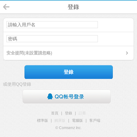
登錄
安全提問(未設置請忽略)
登錄
或使用QQ登錄
首頁
|
登錄
|
註冊
標準版
|
觸屏版
|
電腦版
|
客戶端
© Comsenz Inc.