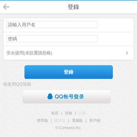
登錄
安全提問(未設置請忽略)
登錄
或使用QQ登錄
首頁
|
登錄
|
註冊
標準版
|
觸屏版
|
電腦版
|
客戶端
© Comsenz Inc.