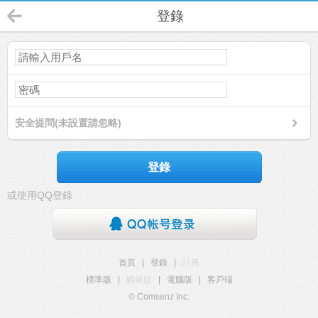
登錄
安全提問(未設置請忽略)
登錄
或使用QQ登錄
首頁
|
登錄
|
註冊
標準版
|
觸屏版
|
電腦版
|
客戶端
© Comsenz Inc.