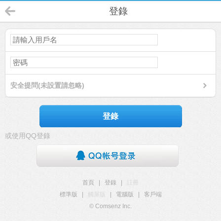
登錄
安全提問(未設置請忽略)
登錄
或使用QQ登錄
首頁
|
登錄
|
註冊
標準版
|
觸屏版
|
電腦版
|
客戶端
© Comsenz Inc.