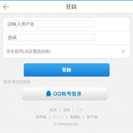
登錄
安全提問(未設置請忽略)
登錄
或使用QQ登錄
首頁
|
登錄
|
註冊
標準版
|
觸屏版
|
電腦版
|
客戶端
© Comsenz Inc.