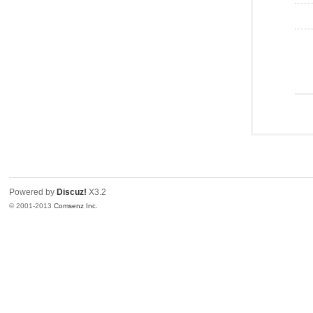
Powered by
Discuz!
X3.2
© 2001-2013
Comsenz Inc.