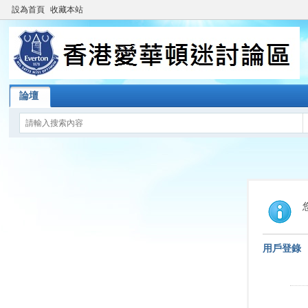
設為首頁
收藏本站
論壇
用戶登錄