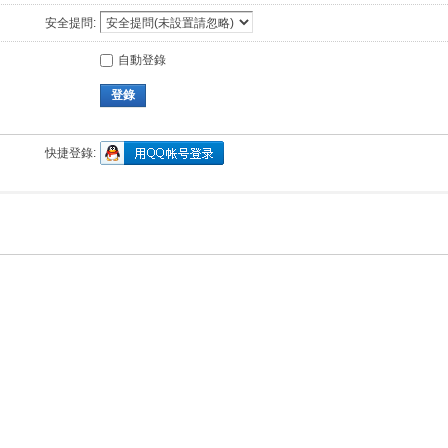
安全提問:
自動登錄
登錄
快捷登錄: