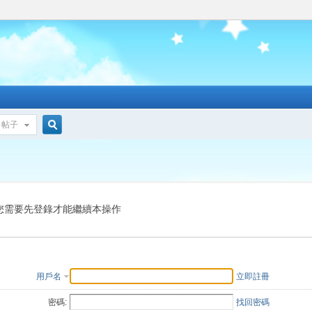
帖子
搜
索
您需要先登錄才能繼續本操作
用戶名
立即註冊
密碼:
找回密碼