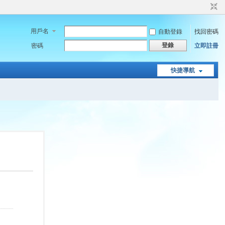
用戶名
自動登錄
找回密碼
登錄
密碼
立即註冊
快捷導航