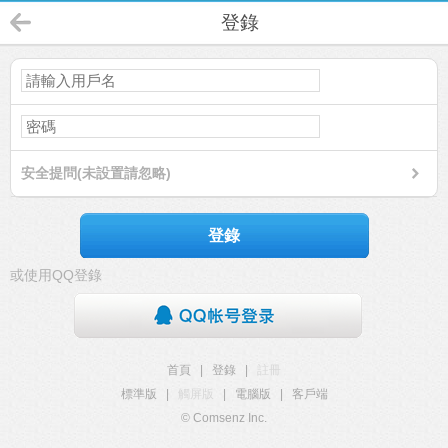
登錄
安全提問(未設置請忽略)
登錄
或使用QQ登錄
首頁
|
登錄
|
註冊
標準版
|
觸屏版
|
電腦版
|
客戶端
© Comsenz Inc.