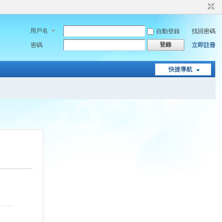
用戶名
自動登錄
找回密碼
登錄
密碼
立即註冊
快捷導航