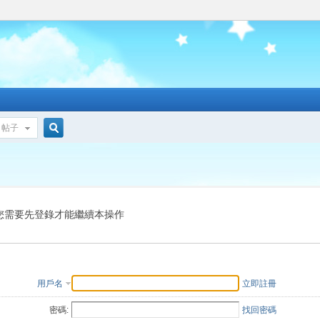
帖子
搜
索
您需要先登錄才能繼續本操作
用戶名
立即註冊
密碼:
找回密碼