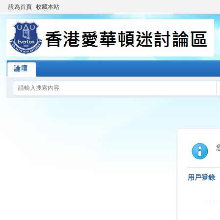
設為首頁
收藏本站
論壇
用戶登錄