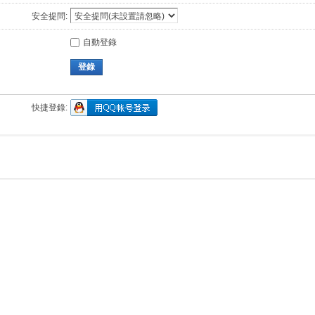
安全提問:
自動登錄
登錄
快捷登錄: