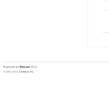
Powered by
Discuz!
X3.2
© 2001-2013
Comsenz Inc.