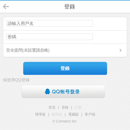
登錄
安全提問(未設置請忽略)
登錄
或使用QQ登錄
首頁
|
登錄
|
註冊
標準版
|
觸屏版
|
電腦版
|
客戶端
© Comsenz Inc.