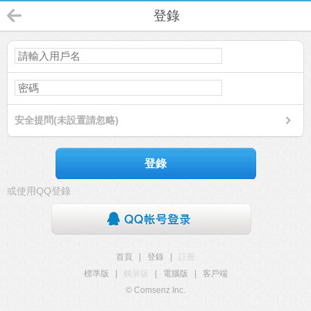
登錄
安全提問(未設置請忽略)
登錄
或使用QQ登錄
首頁
|
登錄
|
註冊
標準版
|
觸屏版
|
電腦版
|
客戶端
© Comsenz Inc.