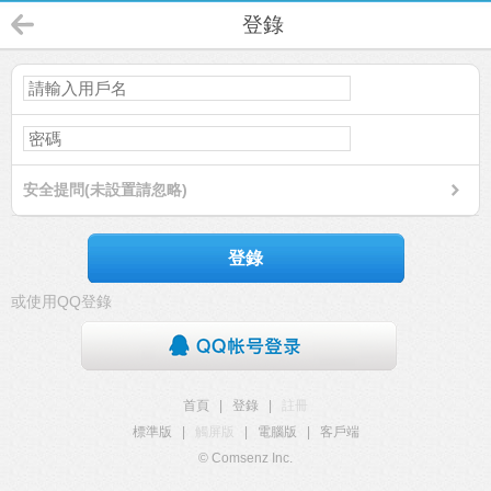
登錄
安全提問(未設置請忽略)
登錄
或使用QQ登錄
首頁
|
登錄
|
註冊
標準版
|
觸屏版
|
電腦版
|
客戶端
© Comsenz Inc.