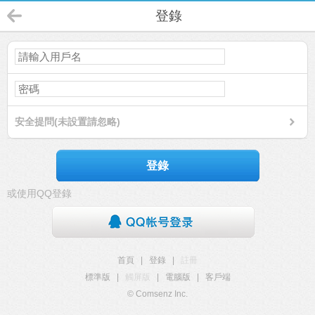
登錄
安全提問(未設置請忽略)
登錄
或使用QQ登錄
首頁
|
登錄
|
註冊
標準版
|
觸屏版
|
電腦版
|
客戶端
© Comsenz Inc.