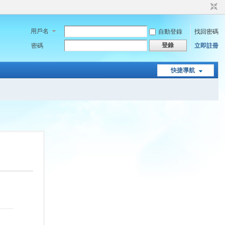
用戶名
自動登錄
找回密碼
登錄
密碼
立即註冊
快捷導航