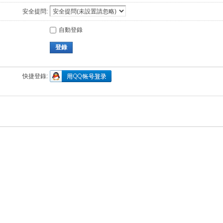
安全提問:
自動登錄
登錄
快捷登錄: