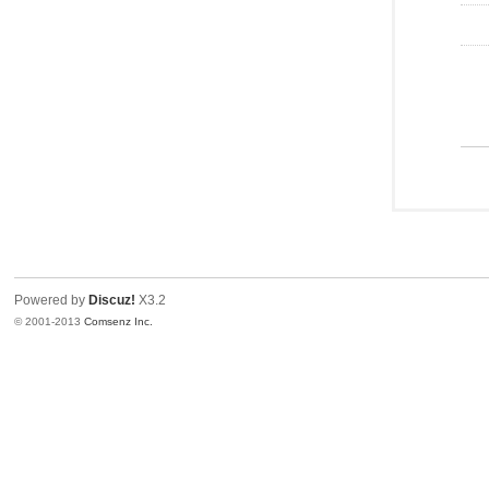
Powered by
Discuz!
X3.2
© 2001-2013
Comsenz Inc.