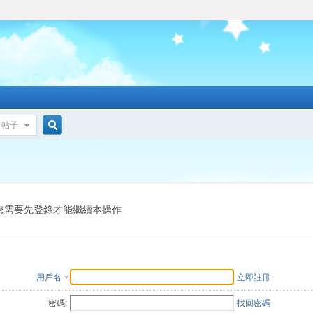
帖子
搜
索
您需要先登錄才能繼續本操作
用戶名
立即註冊
密碼:
找回密碼