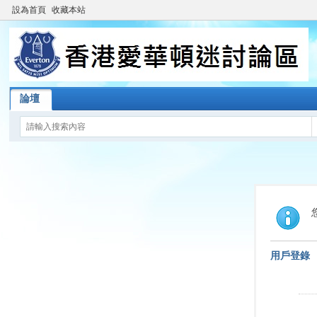
設為首頁
收藏本站
論壇
用戶登錄