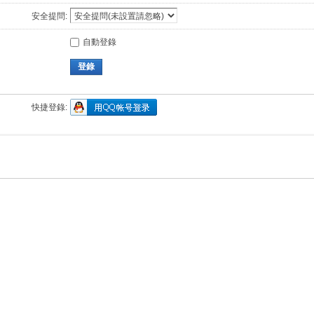
安全提問:
自動登錄
登錄
快捷登錄: