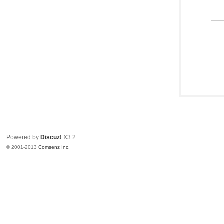
Powered by
Discuz!
X3.2
© 2001-2013
Comsenz Inc.