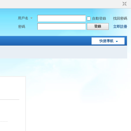
用戶名
自動登錄
找回密碼
登錄
密碼
立即註冊
快捷導航