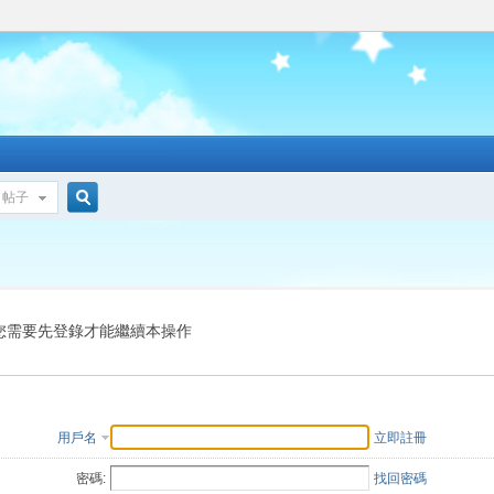
帖子
搜
索
您需要先登錄才能繼續本操作
用戶名
立即註冊
密碼:
找回密碼