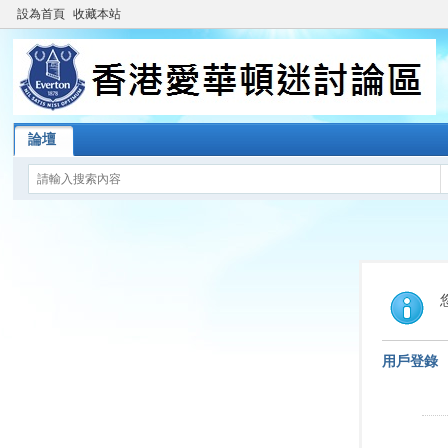
設為首頁
收藏本站
論壇
用戶登錄