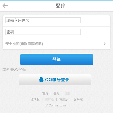
登錄
安全提問(未設置請忽略)
登錄
或使用QQ登錄
首頁
|
登錄
|
註冊
標準版
|
觸屏版
|
電腦版
|
客戶端
© Comsenz Inc.