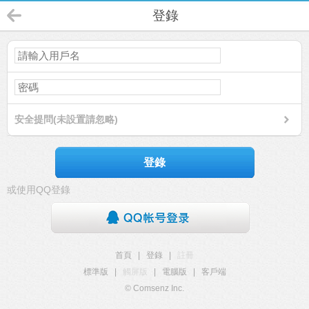
登錄
安全提問(未設置請忽略)
登錄
或使用QQ登錄
首頁
|
登錄
|
註冊
標準版
|
觸屏版
|
電腦版
|
客戶端
© Comsenz Inc.