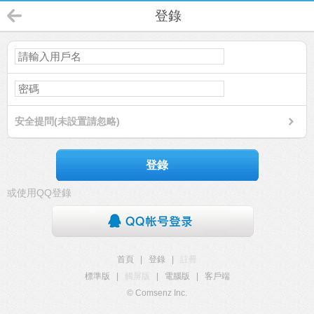
登錄
安全提問(未設置請忽略)
登錄
或使用QQ登錄
首頁
|
登錄
|
註冊
標準版
|
觸屏版
|
電腦版
|
客戶端
© Comsenz Inc.