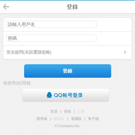
登錄
安全提問(未設置請忽略)
登錄
或使用QQ登錄
首頁
|
登錄
|
註冊
標準版
|
觸屏版
|
電腦版
|
客戶端
© Comsenz Inc.