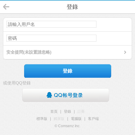
登錄
安全提問(未設置請忽略)
登錄
或使用QQ登錄
首頁
|
登錄
|
註冊
標準版
|
觸屏版
|
電腦版
|
客戶端
© Comsenz Inc.