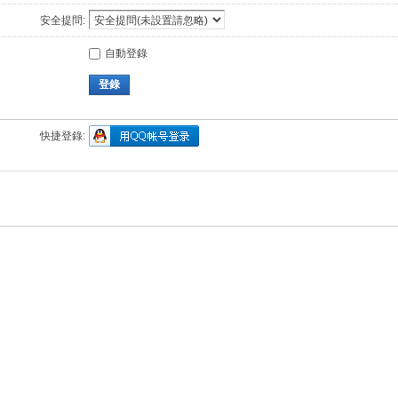
安全提問:
自動登錄
登錄
快捷登錄: