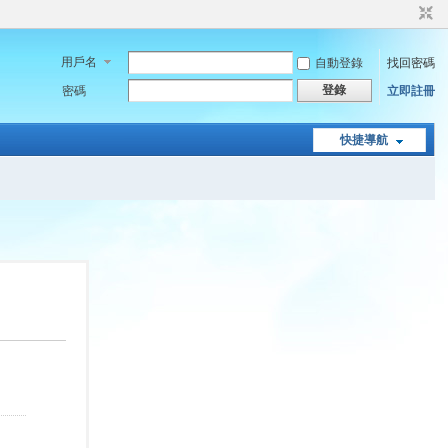
用戶名
自動登錄
找回密碼
登錄
密碼
立即註冊
快捷導航