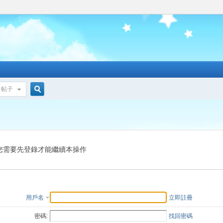
帖子
搜
索
您需要先登錄才能繼續本操作
用戶名
立即註冊
密碼:
找回密碼