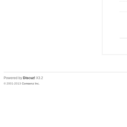
Powered by
Discuz!
X3.2
© 2001-2013
Comsenz Inc.