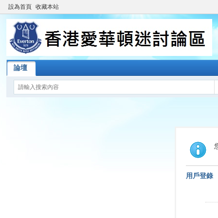
設為首頁
收藏本站
論壇
用戶登錄