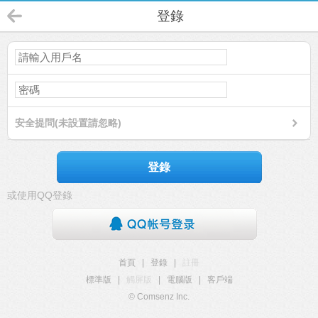
登錄
安全提問(未設置請忽略)
登錄
或使用QQ登錄
首頁
|
登錄
|
註冊
標準版
|
觸屏版
|
電腦版
|
客戶端
© Comsenz Inc.