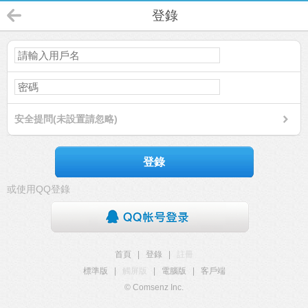
登錄
安全提問(未設置請忽略)
登錄
或使用QQ登錄
首頁
|
登錄
|
註冊
標準版
|
觸屏版
|
電腦版
|
客戶端
© Comsenz Inc.