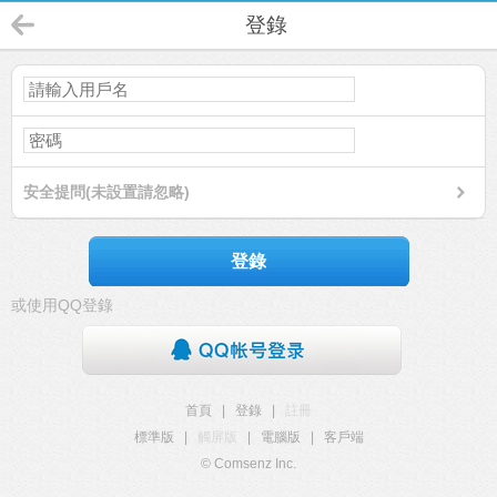
登錄
安全提問(未設置請忽略)
登錄
或使用QQ登錄
首頁
|
登錄
|
註冊
標準版
|
觸屏版
|
電腦版
|
客戶端
© Comsenz Inc.