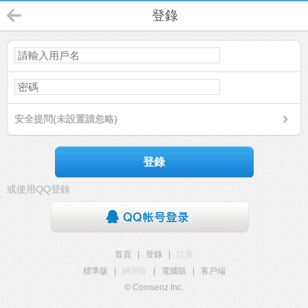
登錄
安全提問(未設置請忽略)
登錄
或使用QQ登錄
首頁
|
登錄
|
註冊
標準版
|
觸屏版
|
電腦版
|
客戶端
© Comsenz Inc.