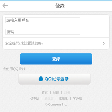
登錄
安全提問(未設置請忽略)
登錄
或使用QQ登錄
首頁
|
登錄
|
註冊
標準版
|
觸屏版
|
電腦版
|
客戶端
© Comsenz Inc.