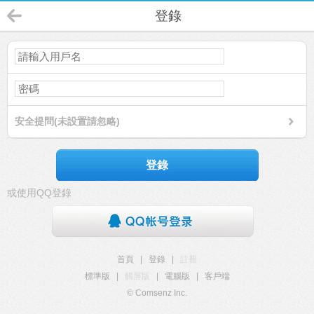
登錄
安全提問(未設置請忽略)
登錄
或使用QQ登錄
首頁
|
登錄
|
註冊
標準版
|
觸屏版
|
電腦版
|
客戶端
© Comsenz Inc.