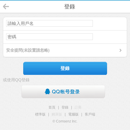
登錄
安全提問(未設置請忽略)
登錄
或使用QQ登錄
首頁
|
登錄
|
註冊
標準版
|
觸屏版
|
電腦版
|
客戶端
© Comsenz Inc.